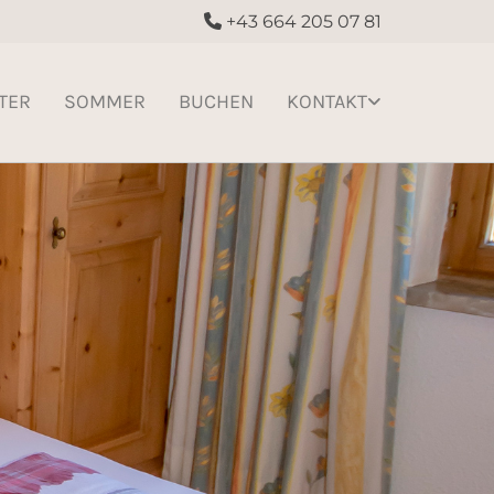
+43 664 205 07 81

TER
SOMMER
BUCHEN
KONTAKT